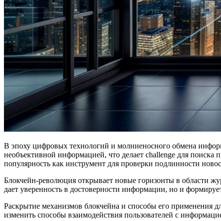
В эпоху цифровых технологий и молниеносного обмена информацией проблема распространения фейковых новостей стала одной из самых актуальных. Каждый день мы сталкиваемся с
необъективной информацией, что делает challenge для поиска 
популярность как инструмент для проверки подлинности новос
Блокчейн-революция открывает новые горизонты в области жур
дает уверенность в достоверности информации, но и формирует
Раскрытие механизмов блокчейна и способы его применения д
изменить способы взаимодействия пользователей с информаци