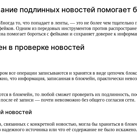
ание подлинных новостей помогает 
ногда то, что попадает в ленты, — это не более чем тщательно
 фейков. Одним из передовых инструментов против распростран
йна помогает бороться с фейками и сохраняет доверие к информа
ен в проверке новостей
тором все операции записываются и хранятся в виде цепочек бл
но, что информация, записанная в блокчейн, практически невоз
тся в блокчейн, то любой сможет проверить их подлинность, пос
осле её записи — почти невозможно без общего согласия сети.
й новостей
, связанных с конкретной новостью, могла бы храниться в блокч
з надежного источника или что её содержание не было искажено.