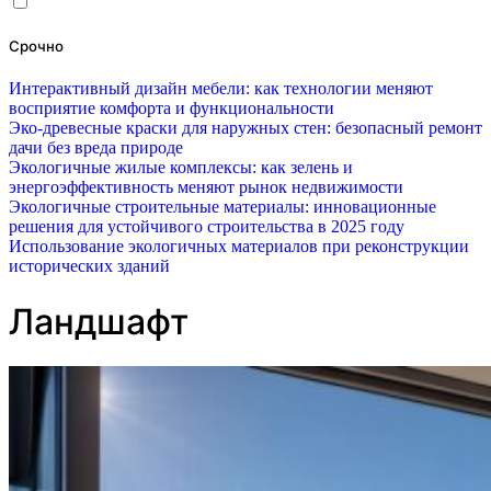
Срочно
Интерактивный дизайн мебели: как технологии меняют
восприятие комфорта и функциональности
Эко-древесные краски для наружных стен: безопасный ремонт
дачи без вреда природе
Экологичные жилые комплексы: как зелень и
энергоэффективность меняют рынок недвижимости
Экологичные строительные материалы: инновационные
решения для устойчивого строительства в 2025 году
Использование экологичных материалов при реконструкции
исторических зданий
Ландшафт