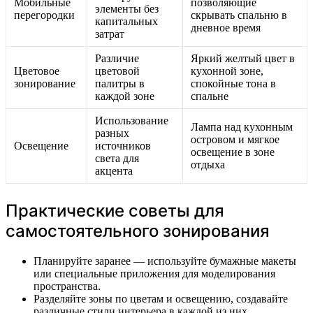
Мобильные
позволяющие
элементы без
перегородки
скрывать спальню в
капитальных
дневное время
затрат
Различие
Яркий желтый цвет в
Цветовое
цветовой
кухонной зоне,
зонирование
палитры в
спокойные тона в
каждой зоне
спальне
Использование
Лампа над кухонным
разных
островом и мягкое
Освещение
источников
освещение в зоне
света для
отдыха
акцента
Практические советы для
самостоятельного зонирования
Планируйте заранее — используйте бумажные макеты
или специальные приложения для моделирования
пространства.
Разделяйте зоны по цветам и освещению, создавайте
различные стили интерьера в каждой из них.