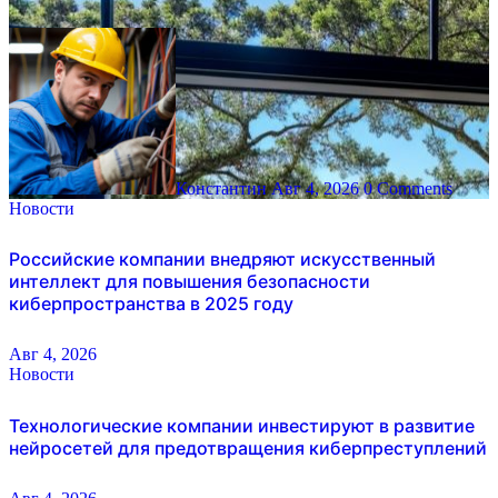
Константин
Авг 4, 2026
0 Comments
Новости
Российские компании внедряют искусственный
интеллект для повышения безопасности
киберпространства в 2025 году
Авг 4, 2026
Новости
Технологические компании инвестируют в развитие
нейросетей для предотвращения киберпреступлений