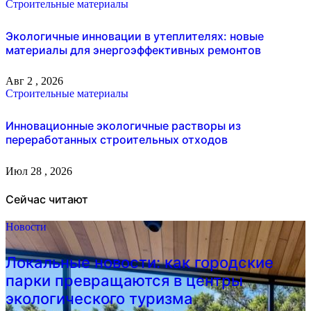
Строительные материалы
Экологичные инновации в утеплителях: новые
материалы для энергоэффективных ремонтов
Авг 2 , 2026
Строительные материалы
Инновационные экологичные растворы из
переработанных строительных отходов
Июл 28 , 2026
Сейчас читают
Новости
Локальные новости: как городские
парки превращаются в центры
экологического туризма