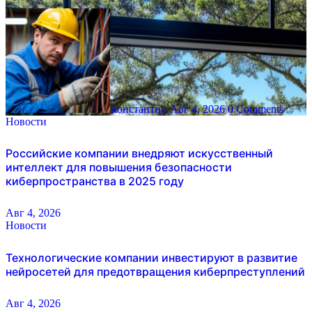
Константин
Авг 4, 2026
0 Comments
Новости
Российские компании внедряют искусственный
интеллект для повышения безопасности
киберпространства в 2025 году
Авг 4, 2026
Новости
Технологические компании инвестируют в развитие
нейросетей для предотвращения киберпреступлений
Авг 4, 2026