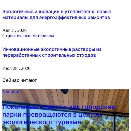
Экологичные инновации в утеплителях: новые
материалы для энергоэффективных ремонтов
Авг 2 , 2026
Строительные материалы
Инновационные экологичные растворы из
переработанных строительных отходов
Июл 28 , 2026
Сейчас читают
Новости
Локальные новости: как городские
парки превращаются в центры
экологического туризма