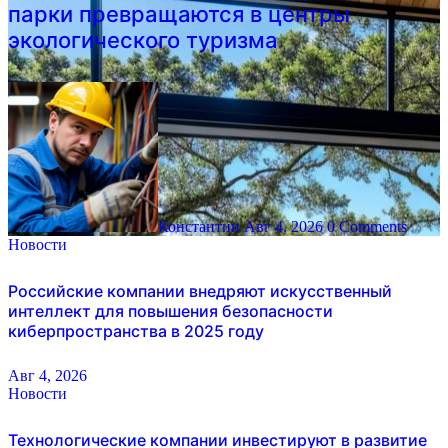
парки превращаются в центры
экологического туризма
Константин
Авг 4, 2026
0 Comments
Новости
Российские компании внедряют искусственный
интеллект для повышения безопасности
киберпространства в 2025 году
Авг 4, 2026
Новости
Технологические компании инвестируют в развитие