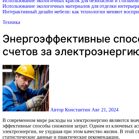
Использование экологичных красок для безопасной и стильной
Использование экологичных материалов для отделки интерьера
Интерактивный дизайн мебели: как технологии меняют воспр
Техника
Энергоэффективные спос
счетов за электроэнерги
Автор Константин
Авг 21, 2024
В современном мире расходы на электроэнергию являются значительной частью семейного бюджета. Постоянное повышение цен на энергоносители побуждает многих потребителей искать
эффективные способы снижения затрат. Одним из ключевых асп
электроэнергии, не ухудшая при этом качество жизни. В этой
статистические данные и практические рекомендации.