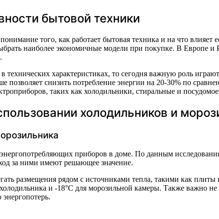
вности бытовой техники
понимание того, как работает бытовая техника и на что влияет
ыбрать наиболее экономичные модели при покупке. В Европе и 
.
в технических характеристиках, то сегодня важную роль играют
 выше позволяет снизить потребление энергии на 20-30% по сра
ктроприборов, таких как холодильники, стиральные и посудом
спользовании холодильников и моро
морозильника
нергопотребляющих приборов в доме. По данным исследования,
уход за ними имеют решающее значение.
бегать размещения рядом с источниками тепла, такими как пли
холодильника и -18°C для морозильной камеры. Также важно не
 энергопотерь.