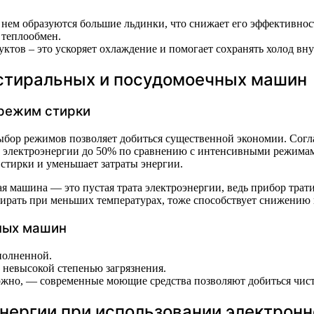
 нем образуются большие льдинки, что снижает его эффективнос
 теплообмен.
ктов – это ускоряет охлаждение и помогает сохранять холод вну
стиральных и посудомоечных машин
режим стирки
ыбор режимов позволяет добиться существенной экономии. Согл
 электроэнергии до 50% по сравнению с интенсивными режимам
 стирки и уменьшает затраты энергии.
я машина — это пустая трата электроэнергии, ведь прибор трат
рать при меньших температурах, тоже способствует снижению 
ных машин
полненной.
 невысокой степенью загрязнения.
можно, — современные моющие средства позволяют добиться чист
нергии при использовании электронн