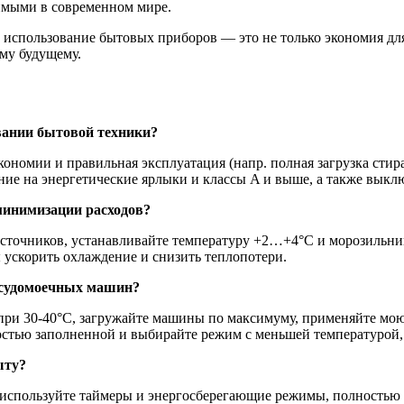
имыми в современном мире.
использование бытовых приборов — это не только экономия для 
ому будущему.
вании бытовой техники?
ономии и правильная эксплуатация (напр. полная загрузка ст
е на энергетические ярлыки и классы A и выше, а также выключ
минимизации расходов?
сточников, устанавливайте температуру +2…+4°C и морозильник
 ускорить охлаждение и снизить теплопотери.
осудомоечных машин?
при 30-40°C, загружайте машины по максимуму, применяйте мою
остью заполненной и выбирайте режим с меньшей температурой,
ыту?
используйте таймеры и энергосберегающие режимы, полностью в