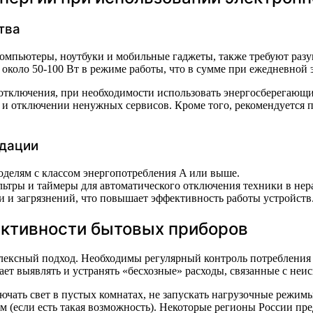
тва
компьютеры, ноутбуки и мобильные гаджеты, также требуют раз
коло 50-100 Вт в режиме работы, что в сумме при ежедневной 
 отключения, при необходимости использовать энергосберегающ
и отключении ненужных сервисов. Кроме того, рекомендуется по
ндации
оделям с классом энергопотребления A или выше.
ьтры и таймеры для автоматического отключения техники в нера
 и загрязнений, что повышает эффективность работы устройств
ктивности бытовых приборов
лексный подход. Необходимы регулярный контроль потребления
ает выявлять и устранять «бесхозные» расходы, связанные с н
ючать свет в пустых комнатах, не запускать нагрузочные режим
м (если есть такая возможность). Некоторые регионы России п