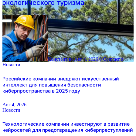
экологического туризма
Константин
Авг 4, 2026
0 Comments
Новости
Российские компании внедряют искусственный
интеллект для повышения безопасности
киберпространства в 2025 году
Авг 4, 2026
Новости
Технологические компании инвестируют в развитие
нейросетей для предотвращения киберпреступлений