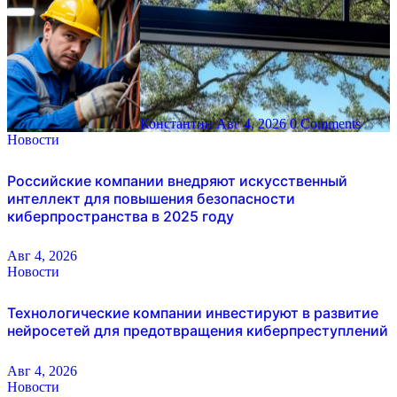
Константин
Авг 4, 2026
0 Comments
Новости
Российские компании внедряют искусственный
интеллект для повышения безопасности
киберпространства в 2025 году
Авг 4, 2026
Новости
Технологические компании инвестируют в развитие
нейросетей для предотвращения киберпреступлений
Авг 4, 2026
Новости