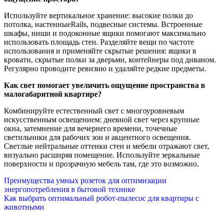
Используйте вертикальное хранение: высокие полки до
потолка, настенныеRails, подвесные системы. Встроенные
шкафы, ниши и подоконные ящики помогают максимально
использовать площадь стен. Разделяйте вещи по частоте
использования и применяйте скрытые решения: ящики в
кровати, скрытые полки за дверьми, контейнеры под диваном.
Регулярно проводите ревизию и удаляйте редкие предметы.
Как свет помогает увеличить ощущение пространства в
малогабаритной квартире?
Комбинируйте естественный свет с многоуровневым
искусственным освещением: дневной свет через крупные
окна, затемнение для вечернего времени, точечные
светильники для рабочих зон и акцентного освещения.
Светлые нейтральные оттенки стен и мебели отражают свет,
визуально расширяя помещение. Используйте зеркальные
поверхности и прозрачную мебель там, где это возможно.
Навигация
Преимущества умных розеток для оптимизации
энергопотребления в бытовой технике
по
Как выбрать оптимальный робот-пылесос для квартиры с
животными
записям