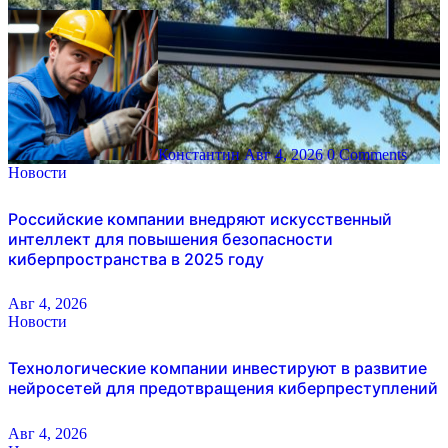
Константин
Авг 4, 2026
0 Comments
Новости
Российские компании внедряют искусственный
интеллект для повышения безопасности
киберпространства в 2025 году
Авг 4, 2026
Новости
Технологические компании инвестируют в развитие
нейросетей для предотвращения киберпреступлений
Авг 4, 2026