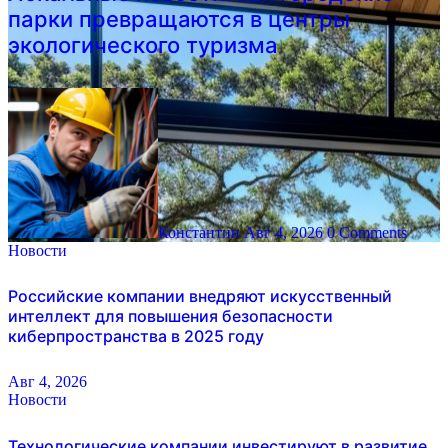
парки превращаются в центры
экологического туризма
Константин
Авг 4, 2026
0 Comments
Новости
Российские компании внедряют искусственный
интеллект для повышения безопасности
киберпространства в 2025 году
Авг 4, 2026
Новости
Технологические компании инвестируют в развитие