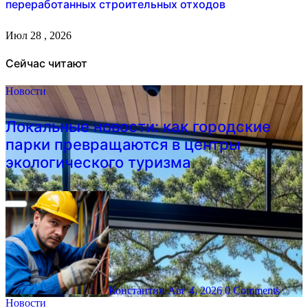
переработанных строительных отходов
Июл 28 , 2026
Сейчас читают
Новости
Локальные новости: как городские
парки превращаются в центры
экологического туризма
Константин
Авг 4, 2026
0 Comments
Новости