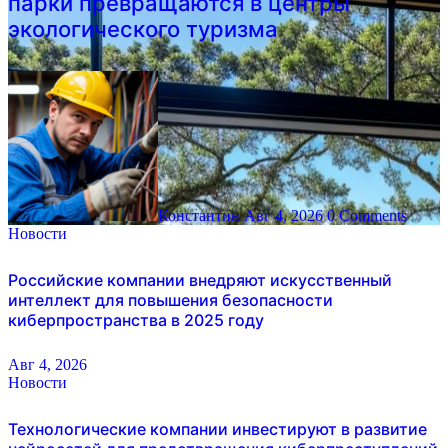
парки превращаются в центры
экологического туризма
Константин
Авг 4, 2026
0 Comments
Новости
Российские компании внедряют искусственный
интеллект для повышения безопасности
киберпространства в 2025 году
Авг 4, 2026
Новости
Технологические компании инвестируют в развитие