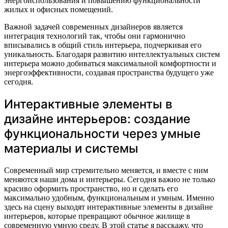
энергоиспользования и повышению функциональности
жилых и офисных помещений.
Важной задачей современных дизайнеров является
интеграция технологий так, чтобы они гармонично
вписывались в общий стиль интерьера, подчеркивая его
уникальность. Благодаря развитию интеллектуальных систем
интерьера можно добиваться максимальной комфортности и
энергоэффективности, создавая пространства будущего уже
сегодня.
Интерактивные элементы в
дизайне интерьеров: создание
функциональности через умные
материалы и системы
Современный мир стремительно меняется, и вместе с ним
меняются наши дома и интерьеры. Сегодня важно не только
красиво оформить пространство, но и сделать его
максимально удобным, функциональным и умным. Именно
здесь на сцену выходят интерактивные элементы в дизайне
интерьеров, которые превращают обычное жилище в
современную умную среду. В этой статье я расскажу, что