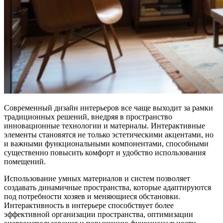
Современный дизайн интерьеров все чаще выходит за рамки
традиционных решений, внедряя в пространство
инновационные технологии и материалы. Интерактивные
элементы становятся не только эстетическими акцентами, но
и важными функциональными компонентами, способными
существенно повысить комфорт и удобство использования
помещений.
Использование умных материалов и систем позволяет
создавать динамичные пространства, которые адаптируются
под потребности хозяев и меняющиеся обстановки.
Интерактивность в интерьере способствует более
эффективной организации пространства, оптимизации