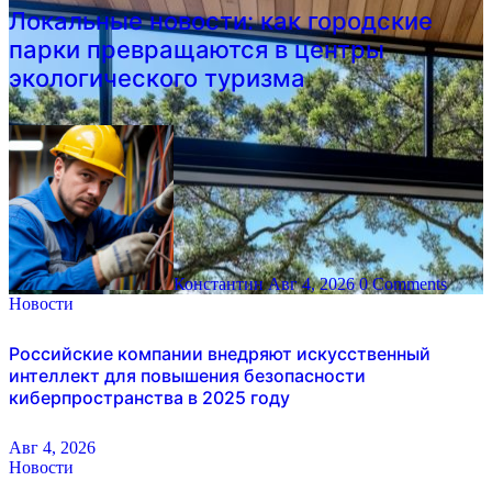
Локальные новости: как городские
парки превращаются в центры
экологического туризма
Константин
Авг 4, 2026
0 Comments
Новости
Российские компании внедряют искусственный
интеллект для повышения безопасности
киберпространства в 2025 году
Авг 4, 2026
Новости