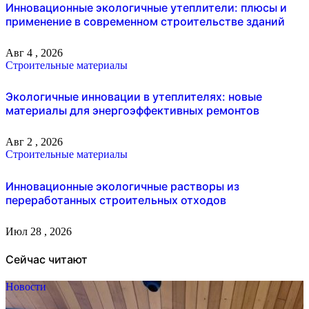
Инновационные экологичные утеплители: плюсы и
применение в современном строительстве зданий
Авг 4 , 2026
Строительные материалы
Экологичные инновации в утеплителях: новые
материалы для энергоэффективных ремонтов
Авг 2 , 2026
Строительные материалы
Инновационные экологичные растворы из
переработанных строительных отходов
Июл 28 , 2026
Сейчас читают
Новости