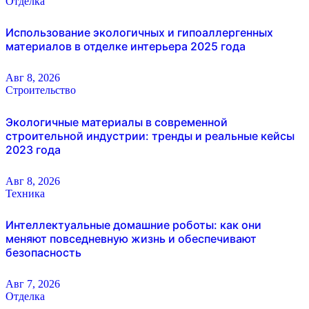
Отделка
Использование экологичных и гипоаллергенных
материалов в отделке интерьера 2025 года
Авг 8, 2026
Строительство
Экологичные материалы в современной
строительной индустрии: тренды и реальные кейсы
2023 года
Авг 8, 2026
Техника
Интеллектуальные домашние роботы: как они
меняют повседневную жизнь и обеспечивают
безопасность
Авг 7, 2026
Отделка