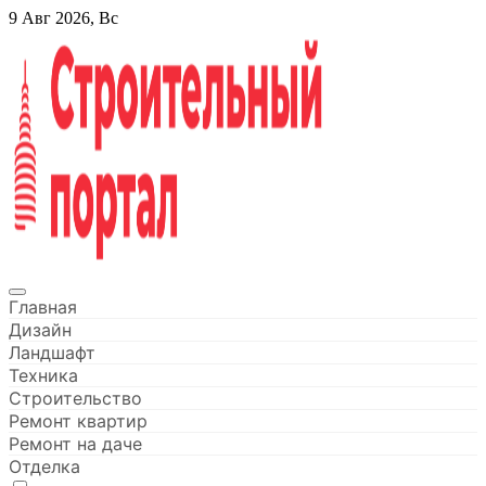
Перейти
9 Авг 2026, Вс
к
содержанию
Строительный портал
Главная
Дизайн
Ландшафт
Техника
Строительство
Ремонт квартир
Ремонт на даче
Отделка