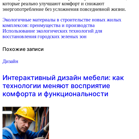
которые реально улучшают комфорт и снижают
энергопотребление без усложнения повседневной жизни.
Навигация
Экологичные материалы в строительстве новых жилых
комплексов: преимущества и производства
по
Использование экологических технологий для
восстановления городских зеленых зон
записям
Похожие записи
Дизайн
Интерактивный дизайн мебели: как
технологии меняют восприятие
комфорта и функциональности