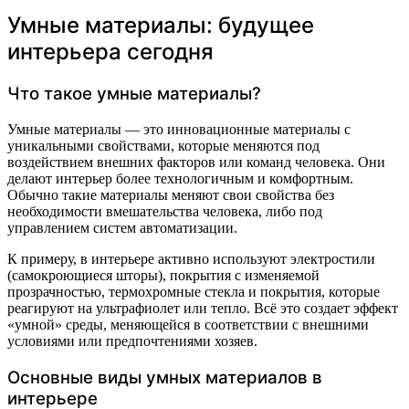
Умные материалы: будущее
интерьера сегодня
Что такое умные материалы?
Умные материалы — это инновационные материалы с
уникальными свойствами, которые меняются под
воздействием внешних факторов или команд человека. Они
делают интерьер более технологичным и комфортным.
Обычно такие материалы меняют свои свойства без
необходимости вмешательства человека, либо под
управлением систем автоматизации.
К примеру, в интерьере активно используют электростили
(самокроющиеся шторы), покрытия с изменяемой
прозрачностью, термохромные стекла и покрытия, которые
реагируют на ультрафиолет или тепло. Всё это создает эффект
«умной» среды, меняющейся в соответствии с внешними
условиями или предпочтениями хозяев.
Основные виды умных материалов в
интерьере