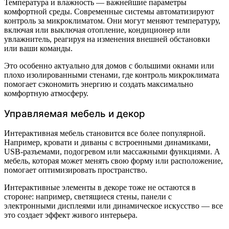
Температура и влажность — важнейшие параметры
комфортной среды. Современные системы автоматизируют
контроль за микроклиматом. Они могут меняют температуру,
включая или выключая отопление, кондиционер или
увлажнитель, реагируя на изменения внешней обстановки
или ваши команды.
Это особенно актуально для домов с большими окнами или
плохо изолированными стенами, где контроль микроклимата
помогает сэкономить энергию и создать максимально
комфортную атмосферу.
Управляемая мебель и декор
Интерактивная мебель становится все более популярной.
Например, кровати и диваны с встроенными динамиками,
USB-разъемами, подогревом или массажными функциями. А
мебель, которая может менять свою форму или расположение,
помогает оптимизировать пространство.
Интерактивные элементы в декоре тоже не остаются в
стороне: например, светящиеся стены, панели с
электронными дисплеями или динамическое искусство — все
это создает эффект живого интерьера.