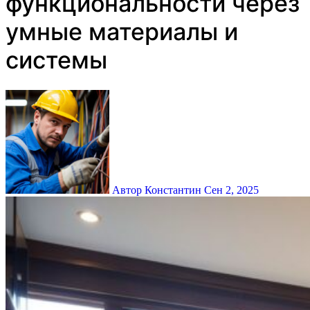
функциональности через
умные материалы и
системы
Автор Константин
Сен 2, 2025