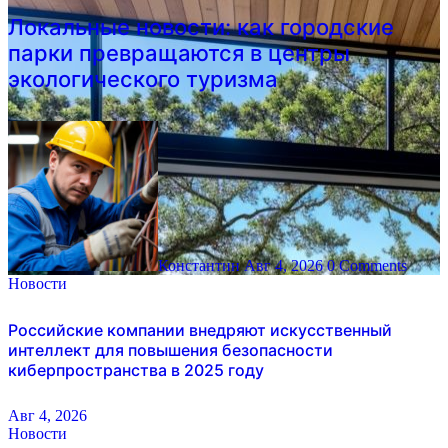
Локальные новости: как городские
парки превращаются в центры
экологического туризма
Константин
Авг 4, 2026
0 Comments
Новости
Российские компании внедряют искусственный
интеллект для повышения безопасности
киберпространства в 2025 году
Авг 4, 2026
Новости