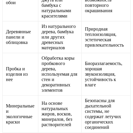
обои
бамбука с
повторного
натуральными
окрашивания
красителями
Из натурального
Природная
Деревянные
дерева, бамбука
теплоизоляция,
панели и
или других
эстетическая
облицовка
древесных
привлекательность
материалов
Обработка коры
пробкового
Биоразлагаемость,
Пробка и
дерева,
хорошая
изделия из
используемая для
звукоизоляция,
нее
стен и
устойчивость к
декоративных
влаге
элементов
Безопасны для
На основе
Минеральные
дыхательной
натуральных
и
системы, не
жиров, восков,
экологичные
содержат летучих
минералов, без
краски
органических
растворителей
соединений