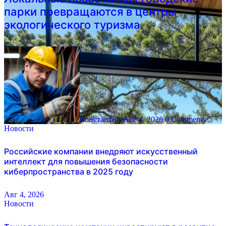
парки превращаются в центры
экологического туризма
Константин
Авг 4, 2026
0 Comments
Новости
Российские компании внедряют искусственный
интеллект для повышения безопасности
киберпространства в 2025 году
Авг 4, 2026
Новости