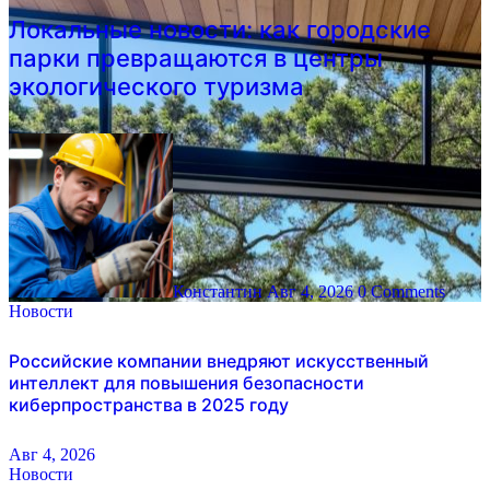
Локальные новости: как городские
парки превращаются в центры
экологического туризма
Константин
Авг 4, 2026
0 Comments
Новости
Российские компании внедряют искусственный
интеллект для повышения безопасности
киберпространства в 2025 году
Авг 4, 2026
Новости