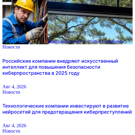
Константин
Авг 4, 2026
0 Comments
Новости
Российские компании внедряют искусственный
интеллект для повышения безопасности
киберпространства в 2025 году
Авг 4, 2026
Новости
Технологические компании инвестируют в развитие
нейросетей для предотвращения киберпреступлений
Авг 4, 2026
Новости