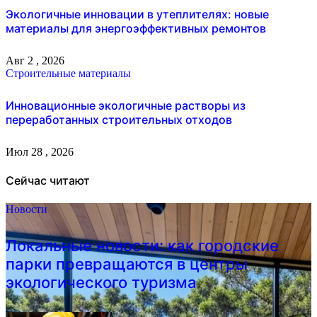
Экологичные инновации в утеплителях: новые
материалы для энергоэффективных ремонтов
Авг 2 , 2026
Строительные материалы
Инновационные экологичные растворы из
переработанных строительных отходов
Июл 28 , 2026
Сейчас читают
Новости
Локальные новости: как городские
парки превращаются в центры
экологического туризма