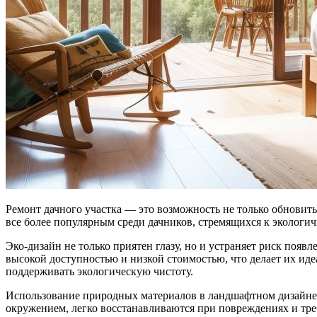
Ремонт дачного участка — это возможность не только обновить внешний вид территории, но и внести вклад в охрану окружающей среды. Использование природных материалов становится
все более популярным среди дачников, стремящихся к экологи
Эко-дизайн не только приятен глазу, но и устраняет риск появ
высокой доступностью и низкой стоимостью, что делает их ид
поддерживать экологическую чистоту.
Использование природных материалов в ландшафтном дизайне 
окружением, легко восстанавливаются при повреждениях и треб