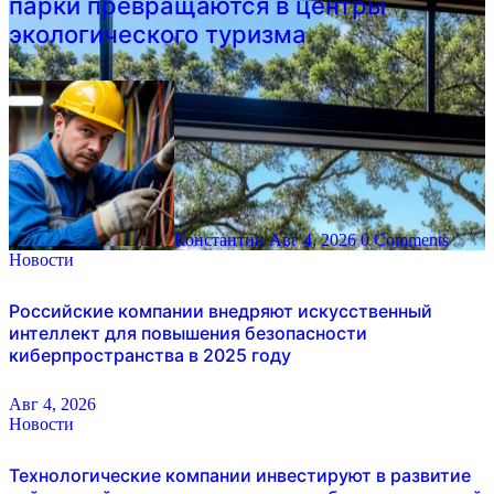
парки превращаются в центры
экологического туризма
Константин
Авг 4, 2026
0 Comments
Новости
Российские компании внедряют искусственный
интеллект для повышения безопасности
киберпространства в 2025 году
Авг 4, 2026
Новости
Технологические компании инвестируют в развитие