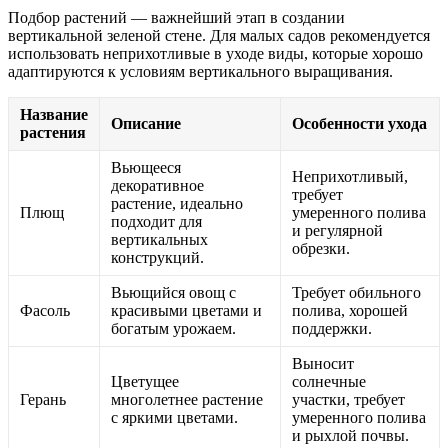
Подбор растений — важнейший этап в создании
вертикальной зеленой стене. Для малых садов рекомендуется
использовать неприхотливые в уходе виды, которые хорошо
адаптируются к условиям вертикального выращивания.
Название
Описание
Особенности ухода
растения
Вьющееся
Неприхотливый,
декоративное
требует
растение, идеально
Плющ
умеренного полива
подходит для
и регулярной
вертикальных
обрезки.
конструкций.
Вьющийся овощ с
Требует обильного
Фасоль
красивыми цветами и
полива, хорошей
богатым урожаем.
поддержки.
Выносит
Цветущее
солнечные
Герань
многолетнее растение
участки, требует
с яркими цветами.
умеренного полива
и рыхлой почвы.