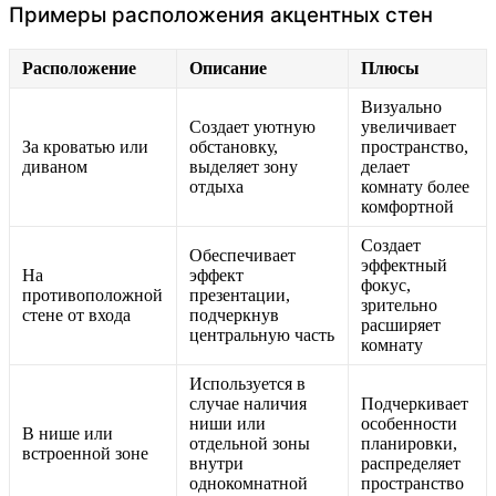
Примеры расположения акцентных стен
Расположение
Описание
Плюсы
Визуально
Создает уютную
увеличивает
За кроватью или
обстановку,
пространство,
диваном
выделяет зону
делает
отдыха
комнату более
комфортной
Создает
Обеспечивает
эффектный
На
эффект
фокус,
противоположной
презентации,
зрительно
стене от входа
подчеркнув
расширяет
центральную часть
комнату
Используется в
случае наличия
Подчеркивает
ниши или
особенности
В нише или
отдельной зоны
планировки,
встроенной зоне
внутри
распределяет
однокомнатной
пространство