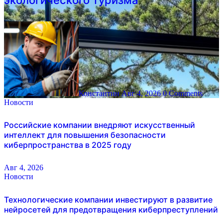
экологического туризма
Константин
Авг 4, 2026
0 Comments
Новости
Российские компании внедряют искусственный
интеллект для повышения безопасности
киберпространства в 2025 году
Авг 4, 2026
Новости
Технологические компании инвестируют в развитие
нейросетей для предотвращения киберпреступлений