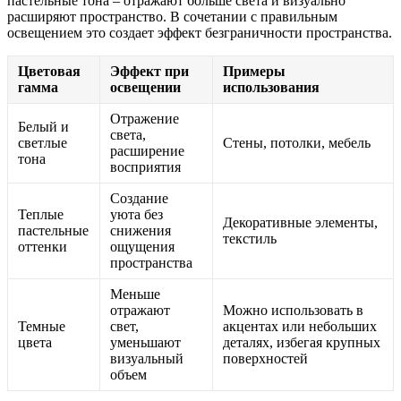
пастельные тона – отражают больше света и визуально
расширяют пространство. В сочетании с правильным
освещением это создает эффект безграничности пространства.
Цветовая
Эффект при
Примеры
гамма
освещении
использования
Отражение
Белый и
света,
светлые
Стены, потолки, мебель
расширение
тона
восприятия
Создание
Теплые
уюта без
Декоративные элементы,
пастельные
снижения
текстиль
оттенки
ощущения
пространства
Меньше
отражают
Можно использовать в
Темные
свет,
акцентах или небольших
цвета
уменьшают
деталях, избегая крупных
визуальный
поверхностей
объем