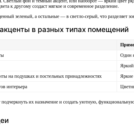
я. Светлый фон и темный акцент, или наоборот — яркий цвет р
вета к другому создаст мягкое и современное разделение.
енный зеленый, а остальные — в светло-серый, что разделяет з
 акценты в разных типах помещений
Приме
ты
Один я
Яркий
енты на подушках и постельных принадлежностях
Яркие
тов интерьера
Цветн
т подчеркнуть их назначение и создать уютную, функциональну
деи