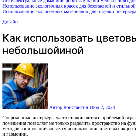
Интеллектуальные домашние роботы: как они меняют повседне
Использование экологичных красок для безопасной и стильной
Использование экологичных материалов для отделки интерьера
Дизайн
Как использовать цветов
небольшойиной
Автор Константин
Июл 2, 2024
Современные интерьеры часто сталкиваются с проблемой ограниченного пространства — в небольших квартирах или студиях каждый квадратный метр на счету. Эффективное зонирование
помещения позволяет не только разделить пространство на фу
методов зонирования является использование цветовых акцент
и гармонии.