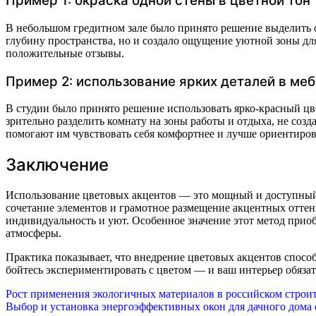
Пример 1: окраска одной стены в цветной тон
В небольшом гредитном зале было принято решение выделить о
глубину пространства, но и создало ощущение уютной зоны для 
положительные отзывы.
Пример 2: использование ярких деталей в меб
В студии было принято решение использовать ярко-красный цв
зрительно разделить комнату на зоны работы и отдыха, не соз
помогают им чувствовать себя комфортнее и лучше ориентирова
Заключение
Использование цветовых акцентов — это мощный и доступный
сочетание элементов и грамотное размещение акцентных оттен
индивидуальность и уют. Особенное значение этот метод приоб
атмосферы.
Практика показывает, что внедрение цветовых акцентов спосо
бойтесь экспериментировать с цветом — и ваш интерьер обяза
Навигация
Рост применения экологичных материалов в российском строите
Выбор и установка энергоэффективных окон для дачного дома