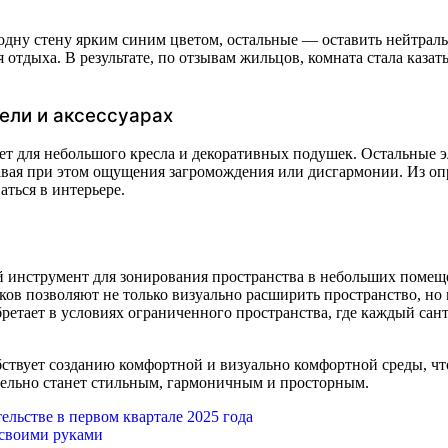
дну стену ярким синим цветом, остальные — оставить нейтраль
отдыха. В результате, по отзывам жильцов, комната стала казат
ели и аксессуарах
ет для небольшого кресла и декоративных подушек. Остальные 
давая при этом ощущения загромождения или дисгармонии. Из оп
ться в интерьере.
 инструмент для зонирования пространства в небольших помещ
ков позволяют не только визуально расширить пространство, но
ретает в условиях ограниченного пространства, где каждый сан
бствует созданию комфортной и визуально комфортной среды, ч
тельно станет стильным, гармоничным и просторным.
льстве в первом квартале 2025 года
 своими руками