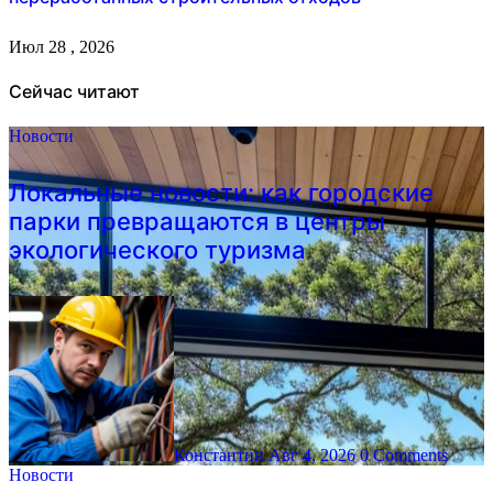
Июл 28 , 2026
Сейчас читают
Новости
Локальные новости: как городские
парки превращаются в центры
экологического туризма
Константин
Авг 4, 2026
0 Comments
Новости