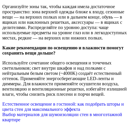
Организуйте зоны так, чтобы каждая имела достаточное
пространство: зона верхней одежды ближе к входу, сезонные
вещи — на верхних полках или в дальнем конце, обувь — в
ящиках или наклонных решетках, аксессуары — в ящиках с
делителями. Распределяйте по уровню доступа: чаще
используемые предметы на уровне глаз или в легкодоступных
местах, редкие — на верхних или нижних полках.
Какие рекомендации по освещению и влажности помогут
сохранить вещи дольше?
Используйте сочетание общего освещения и точечных
светильников; свет внутри шкафов и над полками с
нейтральным белым светом (~4000K) создаёт естественный
оттенок. Применяйте энергосберегающие LED-ленты и
диммеры. Для влажности применяйте осушители воздуха,
вентиляцию и вентиляционные решетки, избегайте излишней
влаги, чтобы снизить риск плесени и порчи вещей.
Навигация
Естественное освещение в гостиной: как подобрать шторы и
цвета стен для максимального эффекта
по
Выбор материалов для шумоизоляции стен в многоэтажной
квартире
записям