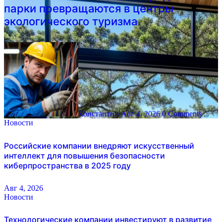
парки превращаются в центры
экологического туризма
Константин
Авг 4, 2026
0 Comments
Новости
Российские компании внедряют искусственный
интеллект для повышения безопасности
киберпространства в 2025 году
Авг 4, 2026
Новости
Технологические компании инвестируют в развитие