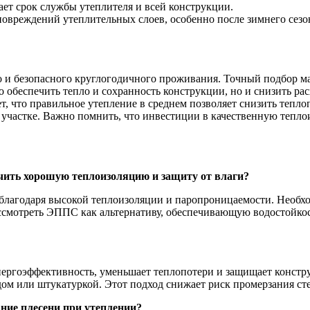
ает срок службы утеплителя и всей конструкции.
повреждений утеплительных слоев, особенно после зимнего сезо
и безопасного круглогодичного проживания. Точный подбор мат
 обеспечить тепло и сохранность конструкции, но и снизить ра
т, что правильное утепление в среднем позволяет снизить тепл
участке. Важно помнить, что инвестиции в качественную тепло
чить хорошую теплоизоляцию и защиту от влаги?
 благодаря высокой теплоизоляции и паропроницаемости. Необх
смотреть ЭППС как альтернативу, обеспечивающую водостойкост
ергоэффективность, уменьшает теплопотери и защищает констру
м или штукатуркой. Этот подход снижает риск промерзания сте
ние плесени при утеплении?