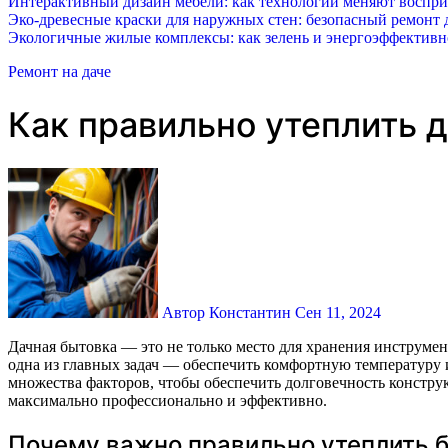
Интерактивный дизайн мебели: как технологии меняют воспр
Эко-древесные краски для наружных стен: безопасный ремонт д
Экологичные жилые комплексы: как зелень и энергоэффектив
Ремонт на даче
Как правильно утеплить 
Автор Константин
Сен 11, 2024
Дачная бытовка — это не только место для хранения инструментов и садовой техники, но и удобное минимальное жилье, особенно если вы планируете использовать её круглый год. Однако
одна из главных задач — обеспечить комфортную температуру и
множества факторов, чтобы обеспечить долговечность констру
максимально профессионально и эффективно.
Почему важно правильно утеплить б