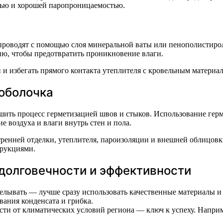
стью и хорошей паропроницаемостью.
роводят с помощью слоя минеральной ваты или пенополистирола
ю, чтобы предотвратить проникновение влаги.
и избегать прямого контакта утеплителя с кровельным материал
 оболочка
шить процесс герметизацией швов и стыков. Использование гер
воздуха и влаги внутрь стен и пола.
тренней отделки, утеплителя, пароизоляции и внешней облицовк
трукциями.
долговечности и эффективности
елывать — лучше сразу использовать качественные материалы и
ания конденсата и грибка.
ти от климатических условий региона — ключ к успеху. Наприм