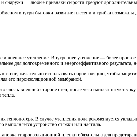
ри и снаружи — любые признаки сырости требуют дополнительны
хообменом внутри бытовки развитие плесени и грибка возможны 
е и внешнее утепление. Внутреннее утепление — более простое 
ьнее для долговременного и энергоэффективного результата, но 
 к стене, желательно использовать пароизоляцию, чтобы защити
ляя его пароизоляционной мембраной.
о слоя к внешней стороне стен, после чего наносят штукатурк
 тепла.
ния теплопотерь. В случае утепления пола рекомендуется уклад
го выполняется устройство стяжки или настила.
становка гидроизоляционной пленки обязательна для предотвращ