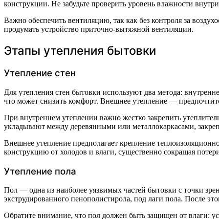
конструкции. Не забудьте проверить уровень влажности внут
Важно обеспечить вентиляцию, так как без контроля за возду
продумать устройство приточно-вытяжной вентиляции.
Этапы утепления бытовки
Утепление стен
Для утепления стен бытовки используют два метода: внутренне
что может снизить комфорт. Внешнее утепление — предпочтител
При внутреннем утеплении важно жестко закрепить утеплитель
укладывают между деревянными или металлокаркасами, закреп
Внешнее утепление предполагает крепление теплоизоляционног
конструкцию от холодов и влаги, существенно сокращая потери
Утепление пола
Пол — одна из наиболее уязвимых частей бытовки с точки зре
экструдированного пенополистирола, под лаги пола. После это
Обратите внимание, что пол должен быть защищен от влаги: у