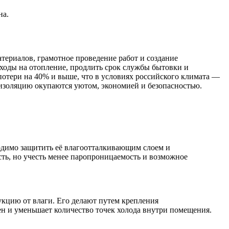
на.
ериалов, грамотное проведение работ и создание
сходы на отопление, продлить срок службы бытовки и
опотери на 40% и выше, что в условиях российского климата —
изоляцию окупаются уютом, экономией и безопасностью.
одимо защитить её влагоотталкивающим слоем и
ь, но учесть менее паропроницаемость и возможное
кцию от влаги. Его делают путем крепления
н и уменьшает количество точек холода внутри помещения.