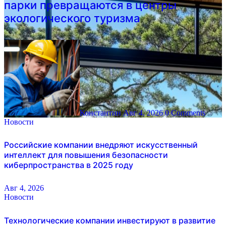
парки превращаются в центры
экологического туризма
Константин
Авг 4, 2026
0 Comments
Новости
Российские компании внедряют искусственный
интеллект для повышения безопасности
киберпространства в 2025 году
Авг 4, 2026
Новости
Технологические компании инвестируют в развитие