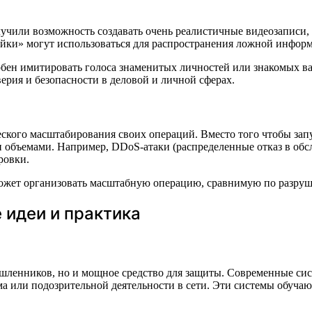
олучили возможность создавать очень реалистичные видеозаписи
«фейки» могут использоваться для распространения ложной инф
бен имитировать голоса знаменитых личностей или знакомых вам
ерия и безопасности в деловой и личной сферах.
ого масштабирования своих операций. Вместо того чтобы запус
и объемами. Например, DDoS-атаки (распределенные отказ в об
ровки.
может организовать масштабную операцию, сравнимую по разруш
 идеи и практика
ышленников, но и мощное средство для защиты. Современные с
а или подозрительной деятельности в сети. Эти системы обучаю