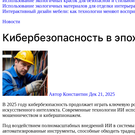
Использование экологичных красок для безопасной и стильной
Использование экологичных материалов для отделки интерьера
Интерактивный дизайн мебели: как технологии меняют воспр
Новости
Кибербезопасность в эпо
Автор Константин
Дек 21, 2025
В 2025 году кибербезопасность продолжает играть ключевую роль в обеспечении защиты информации и инфраструктуры в условиях быстрых технических изменений, вызванных развитием
искусственного интеллекта. Современные технологии ИИ испол
мошенничеством и кибершпионажем.
Под воздействием полномасштабных внедрений ИИ в системы 
автоматизированные инструменты, способные обходить традиц