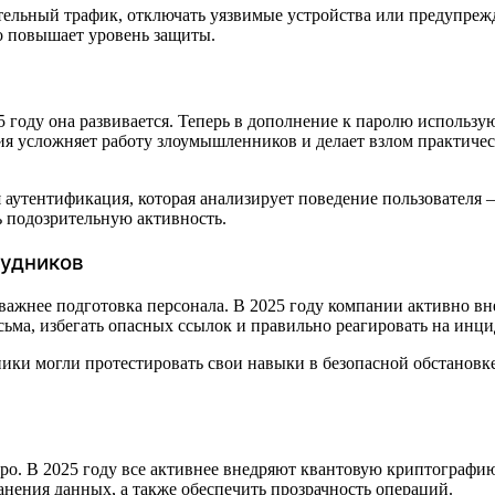
ельный трафик, отключать уязвимые устройства или предупрежд
но повышает уровень защиты.
5 году она развивается. Теперь в дополнение к паролю использ
ия усложняет работу злоумышленников и делает взлом практичес
 аутентификация, которая анализирует поведение пользователя 
ь подозрительную активность.
рудников
 важнее подготовка персонала. В 2025 году компании активно в
ьма, избегать опасных ссылок и правильно реагировать на инци
ики могли протестировать свои навыки в безопасной обстановке
о. В 2025 году все активнее внедряют квантовую криптографию
анения данных, а также обеспечить прозрачность операций.