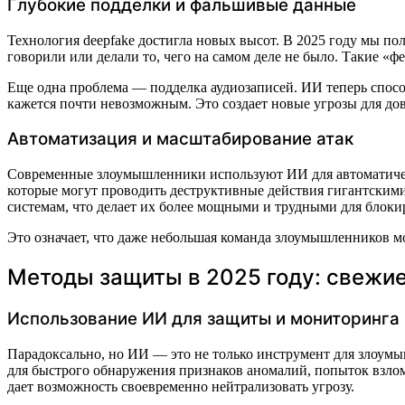
Глубокие подделки и фальшивые данные
Технология deepfake достигла новых высот. В 2025 году мы п
говорили или делали то, чего на самом деле не было. Такие 
Еще одна проблема — подделка аудиозаписей. ИИ теперь спосо
кажется почти невозможным. Это создает новые угрозы для дов
Автоматизация и масштабирование атак
Современные злоумышленники используют ИИ для автоматическ
которые могут проводить деструктивные действия гигантским
системам, что делает их более мощными и трудными для блоки
Это означает, что даже небольшая команда злоумышленников 
Методы защиты в 2025 году: свежие
Использование ИИ для защиты и мониторинга
Парадоксально, но ИИ — это не только инструмент для злоум
для быстрого обнаружения признаков аномалий, попыток взлом
дает возможность своевременно нейтрализовать угрозу.