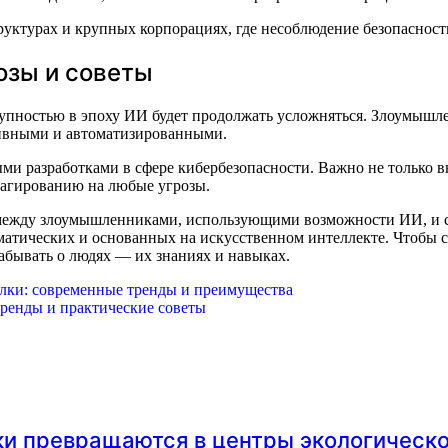
труктурах и крупных корпорациях, где несоблюдение безопаснос
озы и советы
тупностью в эпоху ИИ будет продолжать усложняться. Злоумышле
ивными и автоматизированными.
ыми разработками в сфере кибербезопасности. Важно не только в
реагированию на любые угрозы.
а между злоумышленниками, использующими возможности ИИ, и 
матических и основанных на искусственном интеллекте. Чтобы с
абывать о людях — их знаниях и навыках.
елки: современные тренды и преимущества
тренды и практические советы
ки превращаются в центры экологическ