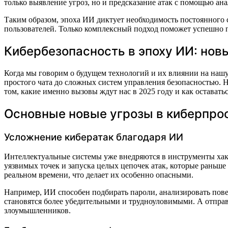
только выявление угроз, но и предсказание атак с помощью а
Таким образом, эпоха ИИ диктует необходимость постоянного 
пользователей. Только комплексный подход поможет успешно пр
Кибербезопасность в эпоху ИИ: нов
Когда мы говорим о будущем технологий и их влиянии на нашу 
простого чата до сложных систем управления безопасностью. Но
том, какие именно вызовы ждут нас в 2025 году и как оставатьс
Основные новые угрозы в киберпро
Усложнение кибератак благодаря ИИ
Интеллектуальные системы уже внедряются в инструменты хаке
уязвимых точек и запуска целых цепочек атак, которые раньше
реальном времени, что делает их особенно опасными.
Например, ИИ способен подбирать пароли, анализировать пов
становятся более убедительными и трудноуловимыми. А отпра
злоумышленников.