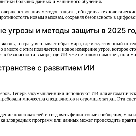
налитики больших данных и машинного обучения.
совершенствования методов защиты, объединяя технологические 
отивостоять новым вызовам, сохраняя безопасность в цифровом 
ые угрозы и методы защиты в 2025 го
жизнь, то сразу всплывает образ мира, где искусственный инте
 вместе с этим появляется и новое измерение угроз, которое ст
я в безопасности в мире, где ИИ уже не только помогает, но и м
странстве с развитием ИИ
ров. Теперь злоумышленники используют ИИ для автоматическог
 требовали множества специалистов и огромных затрат. Эти сис
едение пользователей и создавать фишинговые сообщения, макс
вка зловредных программ или данных может происходить практи