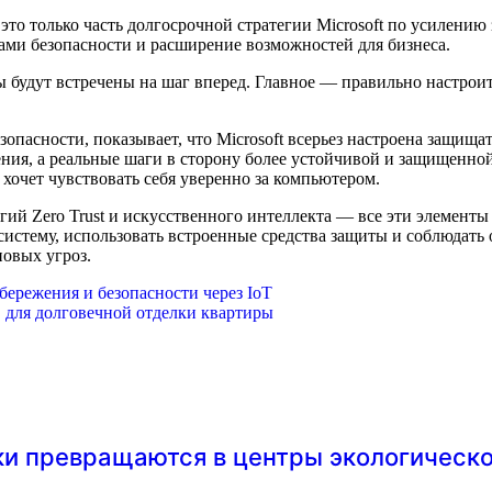
о только часть долгосрочной стратегии Microsoft по усилению
ами безопасности и расширение возможностей для бизнеса.
 будут встречены на шаг вперед. Главное — правильно настроит
опасности, показывает, что Microsoft всерьез настроена защища
ия, а реальные шаги в сторону более устойчивой и защищенной
очет чувствовать себя уверенно за компьютером.
ий Zero Trust и искусственного интеллекта — все эти элемент
 систему, использовать встроенные средства защиты и соблюдать
новых угроз.
ережения и безопасности через IoT
 для долговечной отделки квартиры
ки превращаются в центры экологическ