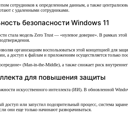
тупом сотрудников к определенным данным, а также централизов
ботают с удаленными сотрудниками.
ьность безопасности Windows 11
и стала модель Zero Trust — «нулевое доверие». В рамках этой
 подтверждения.
 позволяя организациям воспользоваться этой концепцией для за
и, а доступ к файлам и приложениям осуществляется только пос
осередине» (Man-in-the-Middle), а также снижает риск внутренне
еллекта для повышения защиты
жности искусственного интеллекта (ИИ). В обновленной Windo
й доступ или запустил подозрительный процесс, система заране
сли они еще только начинают разворачиваться.