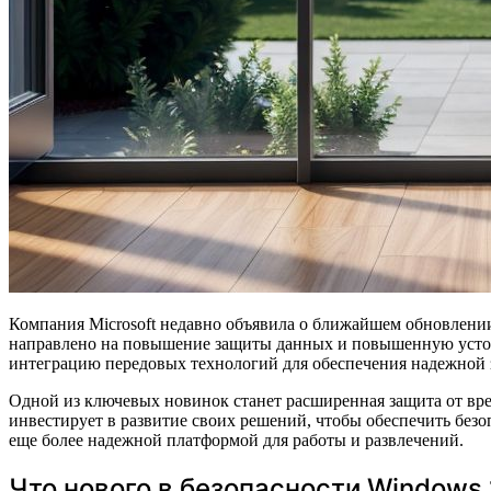
Компания Microsoft недавно объявила о ближайшем обновлении операционной системы Windows 11, которое отличается значительными улучшениями в области безопасности. Это обновление
направлено на повышение защиты данных и повышенную устой
интеграцию передовых технологий для обеспечения надежной 
Одной из ключевых новинок станет расширенная защита от вре
инвестирует в развитие своих решений, чтобы обеспечить без
еще более надежной платформой для работы и развлечений.
Что нового в безопасности Windows 1