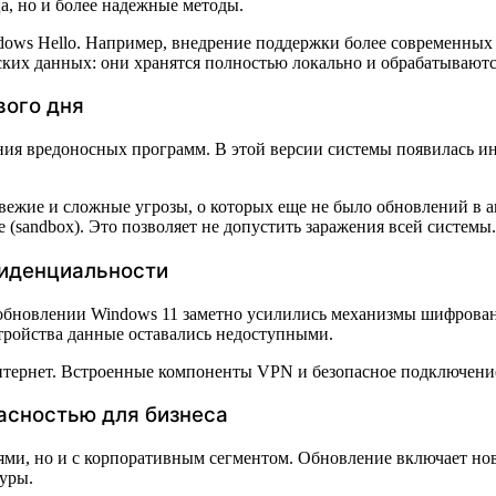
а, но и более надежные методы.
dows Hello. Например, внедрение поддержки более современных 
их данных: они хранятся полностью локально и обрабатываются 
вого дня
ия вредоносных программ. В этой версии системы появилась ин
вежие и сложные угрозы, о которых еще не было обновлений в а
 (sandbox). Это позволяет не допустить заражения всей системы.
фиденциальности
 обновлении Windows 11 заметно усилились механизмы шифрова
стройства данные оставались недоступными.
интернет. Встроенные компоненты VPN и безопасное подключени
асностью для бизнеса
елями, но и с корпоративным сегментом. Обновление включает 
уры.