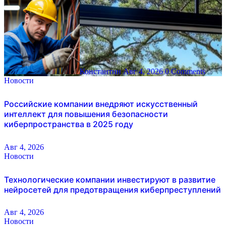
Константин
Авг 4, 2026
0 Comments
Новости
Российские компании внедряют искусственный
интеллект для повышения безопасности
киберпространства в 2025 году
Авг 4, 2026
Новости
Технологические компании инвестируют в развитие
нейросетей для предотвращения киберпреступлений
Авг 4, 2026
Новости