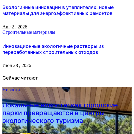
Экологичные инновации в утеплителях: новые
материалы для энергоэффективных ремонтов
Авг 2 , 2026
Строительные материалы
Инновационные экологичные растворы из
переработанных строительных отходов
Июл 28 , 2026
Сейчас читают
Новости
Локальные новости: как городские
парки превращаются в центры
экологического туризма