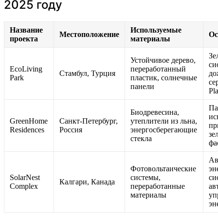
2025 году
Название
Используемые
Местоположение
Ос
проекта
материалы
Зе
Устойчивое дерево,
си
EcoLiving
переработанный
Стамбул, Турция
до
Park
пластик, солнечные
се
панели
Pl
Па
Биодревесина,
ис
GreenHome
Санкт-Петербург,
утеплители из льна,
пр
Residences
Россия
энергосберегающие
зе
стекла
фа
Ав
Фотовольтаические
эн
SolarNest
системы,
си
Калгари, Канада
Complex
переработанные
ав
материалы
уп
эн