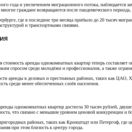
ного года и увеличением миграционного потока, наблюдается за
 многие граждане возвращаются после пандемического периода, 
рбурге, где в последние три месяца прибыло до 20 тысяч мигр
аструктурой и транспортными связями.
чия
я стоимость аренды однокомнатных квартир теперь составляет ок
соким спросом среди молодёжи и профессионалов, а также огра
ости аренды в деловых и престижных районах, таких как ЦАО, 
сть среди менее обеспеченных слоёв населения.
 аренды однокомнатных квартир достигла 30 тысяч рублей, двуше
оста, что связано с меньшим уровнем ценовой конкуренции и б
 пригородных районах, таких как Кронштадт или Петергоф, где 
аняя при этом близость к центру города.