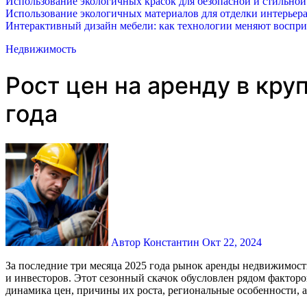
Использование экологичных красок для безопасной и стильной
Использование экологичных материалов для отделки интерьера
Интерактивный дизайн мебели: как технологии меняют воспр
Недвижимость
Рост цен на аренду в кру
года
Автор Константин
Окт 22, 2024
За последние три месяца 2025 года рынок аренды недвижимости в крупных российских городах продемонстрировал значительный рост цен, что стало очевидным для арендаторов, риелторов
и инвесторов. Этот сезонный скачок обусловлен рядом фактор
динамика цен, причины их роста, региональные особенности, а