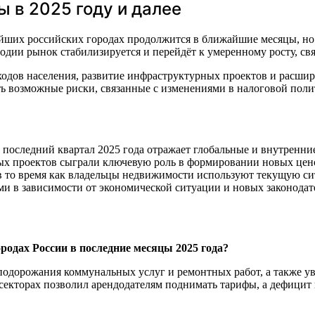
 в 2025 году и далее
нейших российских городах продолжится в ближайшие месяцы, н
годии рынок стабилизируется и перейдёт к умеренному росту, св
одов населения, развитие инфраструктурных проектов и расшир
ать возможные риски, связанные с изменениями в налоговой пол
 последний квартал 2025 года отражает глобальные и внутренни
ых проектов сыграли ключевую роль в формировании новых цен
 в то время как владельцы недвижимости используют текущую си
ми в зависимости от экономической ситуации и новых законода
родах России в последние месяцы 2025 года?
подорожания коммунальных услуг и ремонтных работ, а также ув
м секторах позволил арендодателям поднимать тарифы, а дефици