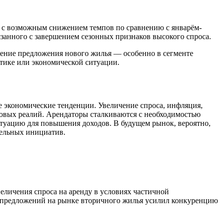
о с возможным снижением темпов по сравнению с январём-
язанного с завершением сезонных признаков высокого спроса.
ение предложения нового жилья — особенно в сегменте
итике или экономической ситуации.
е экономические тенденции. Увеличение спроса, инфляция,
овых реалий. Арендаторы сталкиваются с необходимостью
туацию для повышения доходов. В будущем рынок, вероятно,
тельных инициатив.
еличения спроса на аренду в условиях частичной
т предложений на рынке вторичного жилья усилил конкуренцию