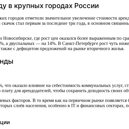
ду в крупных городах России
ких городов отметили значительное увеличение стоимости арен
й скачок стал первым за последние три года, в основном связа
и Новосибирске, где рост цен оказался более выраженным по ср
%, а двуспальных — на 14%. В Санкт-Петербурге рост чуть ниже
а также с дефицитом предложений на рынке вторичного жилья.
енды
%, что оказало влияние на себестоимость коммунальных услуг, 
плату для арендодателей, чтобы сохранить доходность своих об
чевых факторов. В то время как на первичном рынке появляется
оторых слоёв населения, особенно в IT и финансовых секторах, п
ации