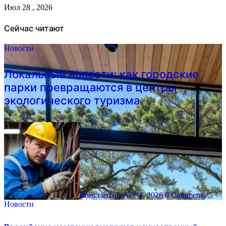
Июл 28 , 2026
Сейчас читают
Новости
Локальные новости: как городские
парки превращаются в центры
экологического туризма
Константин
Авг 4, 2026
0 Comments
Новости