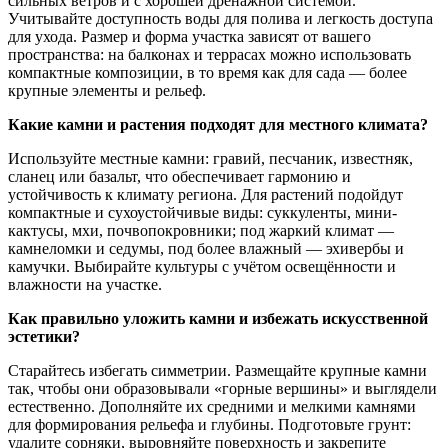
сильных ветров и с хорошей дренажной системой.
Учитывайте доступность воды для полива и легкость доступа
для ухода. Размер и форма участка зависят от вашего
пространства: на балконах и террасах можно использовать
компактные композиции, в то время как для сада — более
крупные элементы и рельеф.
Какие камни и растения подходят для местного климата?
Используйте местные камни: гравий, песчаник, известняк,
сланец или базальт, что обеспечивает гармонию и
устойчивость к климату региона. Для растений подойдут
компактные и сухоустойчивые виды: суккуленты, мини-
кактусы, мхи, почвопокровники; под жаркий климат —
камнеломки и седумы, под более влажный — эхивербы и
камучки. Выбирайте культуры с учётом освещённости и
влажности на участке.
Как правильно уложить камни и избежать искусственной
эстетики?
Старайтесь избегать симметрии. Размещайте крупные камни
так, чтобы они образовывали «горные вершины» и выглядели
естественно. Дополняйте их средними и мелкими камнями
для формирования рельефа и глубины. Подготовьте грунт:
удалите сорняки, выровняйте поверхность и закрепите