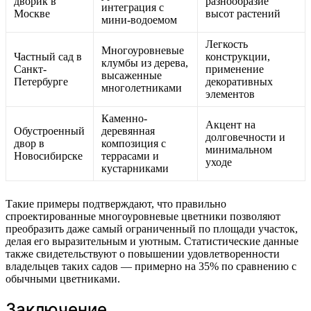
дворик в
разнообразие
интеграция с
Москве
высот растений
мини-водоемом
Легкость
Многоуровневые
Частный сад в
конструкции,
клумбы из дерева,
Санкт-
применение
высаженные
Петербурге
декоративных
многолетниками
элементов
Каменно-
Акцент на
Обустроенный
деревянная
долговечности и
двор в
композиция с
минимальном
Новосибирске
террасами и
уходе
кустарниками
Такие примеры подтверждают, что правильно
спроектированные многоуровневые цветники позволяют
преобразить даже самый ограниченный по площади участок,
делая его выразительным и уютным. Статистические данные
также свидетельствуют о повышении удовлетворенности
владельцев таких садов — примерно на 35% по сравнению с
обычными цветниками.
Заключение