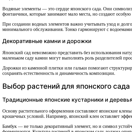
Водяные элементы — это сердце японского сада. Они символиз
фонтанчики, которые занимают мало места, но создают особую
При создании водных элементов важно учитывать уход и долг
минимального обслуживания. Тонко гармонируют с водоемами 
Декоративные камни и дорожки
Японский сад невозможно представить без использования нат
маленьком саду камни могут выполнять роль разделителей про
Дорожки из каменной плитки или гальки помогают структуриро
сохранять естественность и динамичность композиции.
Выбор растений для японского сада
Традиционные японские кустарники и деревь
Основу растительного оформления составляют японские клены
крошечных условий. Например, японский клен оставляет эффект
Бамбук — не только декоративный элемент, но и символ устой
формируются. Культура растений в японском саду должна опират