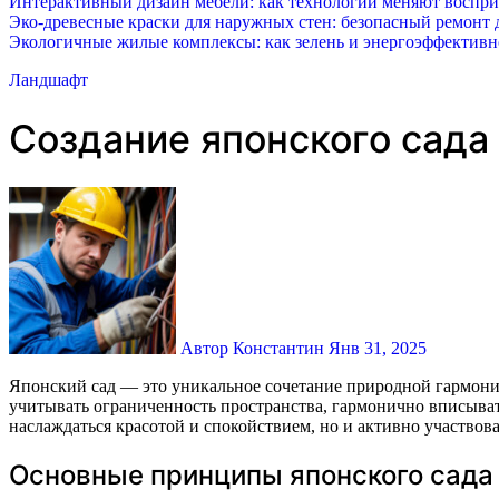
Интерактивный дизайн мебели: как технологии меняют воспр
Эко-древесные краски для наружных стен: безопасный ремонт д
Экологичные жилые комплексы: как зелень и энергоэффектив
Ландшафт
Создание японского сада
Автор Константин
Янв 31, 2025
Японский сад — это уникальное сочетание природной гармонии, эстетики и философии. Создание такого сада на небольшом приусадебном участке представляет особую задачу: необходимо
учитывать ограниченность пространства, гармонично вписыват
наслаждаться красотой и спокойствием, но и активно участвова
Основные принципы японского сада 