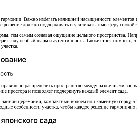
м
гармонии. Важно избегать излишней насыщенности элементов и
ое решение должно подчеркивать и усиливать атмосферу спокойс
мы, тем самым создавая ощущение цельного пространства. Нап
ает саду особый шарм и аутентичность. Также стоит помнить, ч
участка.
рование
ность
о правильно распределить пространство между различными зонам
ие простора и позволяет подчеркнуть каждый элемент сада.
чайной церемонии, компактный водоем или каменную горку, а 
родные особенности участка, чтобы каждое решение гармонично 
японского сада