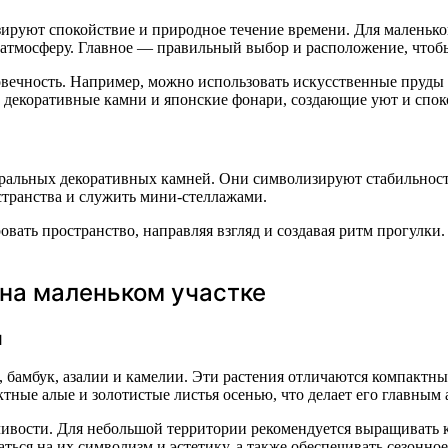
ируют спокойствие и природное течение времени. Для маленько
 атмосферу. Главное — правильный выбор и расположение, чтоб
овечность. Например, можно использовать искусственные пруды
декоративные камни и японские фонари, создающие уют и спок
уральных декоративных камней. Они символизируют стабильность
странства и служить мини-стеллажами.
вать пространство, направляя взгляд и создавая ритм прогулки
 на маленьком участке
я
, бамбук, азалии и камелии. Эти растения отличаются компактн
ные алые и золотистые листья осенью, что делает его главным а
чивости. Для небольшой территории рекомендуется выращивать к
ься на их символизм и эстетику, а также обеспечивать сезонное