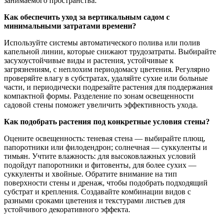
занимаемого пространства.
Как обеспечить уход за вертикальным садом с
минимальными затратами времени?
Используйте системы автоматического полива или полив
капельной линии, которые снижают трудозатраты. Выбирайте
засухоустойчивые виды и растения, устойчивые к
загрязнениям, с неплохим периодомacy цветения. Регулярно
проверяйте влагу в субстратах, удаляйте сухие или больные
части, и периодически подрезайте растения для поддержания
компактной формы. Разделение по зонам освещенности
садовой стены поможет увеличить эффективность ухода.
Как подобрать растения под конкретные условия стены?
Оцените освещенность: теневая стена — выбирайте плющ,
папоротники или филодендрон; солнечная — суккуленты и
тимьян. Учтите влажность: для высоковлажных условий
подойдут папоротники и фитовенты, для более сухих —
суккуленты и хвойные. Обратите внимание на тип
поверхности стены и дренаж, чтобы подобрать подходящий
субстрат и крепления. Создавайте комбинации видов с
разными сроками цветения и текстурами листьев для
устойчивого декоративного эффекта.