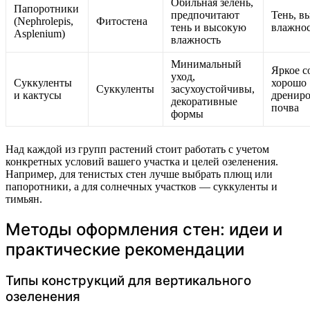
Обильная зелень,
Папоротники
предпочитают
Тень, в
(Nephrolepis,
Фитостена
тень и высокую
влажно
Asplenium)
влажность
Минимальный
Яркое с
уход,
Суккуленты
хорошо
Суккуленты
засухоустойчивы,
и кактусы
дренир
декоративные
почва
формы
Над каждой из групп растений стоит работать с учетом
конкретных условий вашего участка и целей озеленения.
Например, для тенистых стен лучше выбрать плющ или
папоротники, а для солнечных участков — суккуленты и
тимьян.
Методы оформления стен: идеи и
практические рекомендации
Типы конструкций для вертикального
озеленения