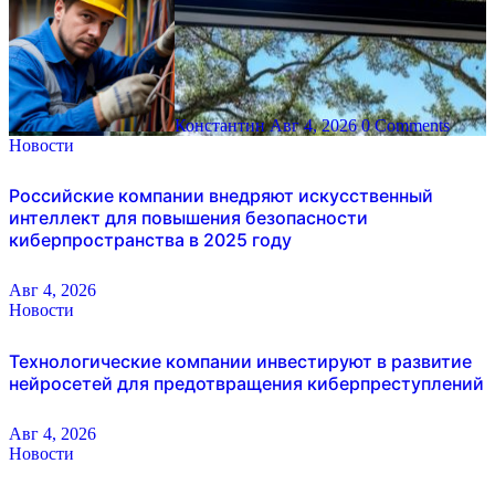
Константин
Авг 4, 2026
0 Comments
Новости
Российские компании внедряют искусственный
интеллект для повышения безопасности
киберпространства в 2025 году
Авг 4, 2026
Новости
Технологические компании инвестируют в развитие
нейросетей для предотвращения киберпреступлений
Авг 4, 2026
Новости