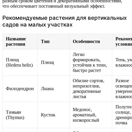
разным сроком цветения и декоративными особенностями,
что обеспечивает постоянный визуальный эффект.
Рекомендуемые растения для вертикальных
садов на малых участках
Название
Рекоме
Тип
Особенности
растения
услови
Легко
Плющ
формировать,
Тень, у
Плющ
(Hedera helix)
устойчив к тени,
влажно
быстро растет
Обилие сортов,
Разное
неприхотлив,
освещен
Филодендрон
Лиана
декоративные
умерен
листья
влажно
Полуте
Медонос,
Тимьян
солнце,
Кустик
ароматный,
(Thymus)
дренир
низкорослый
почва