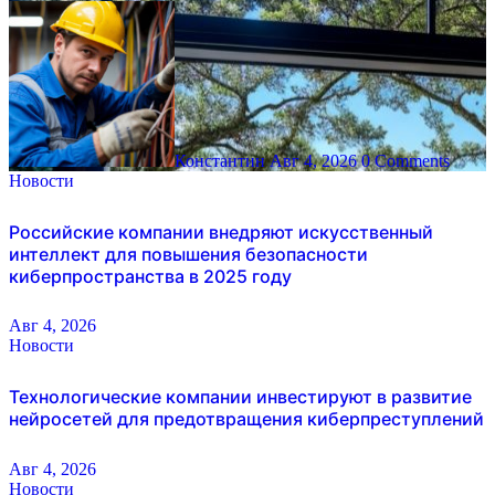
Константин
Авг 4, 2026
0 Comments
Новости
Российские компании внедряют искусственный
интеллект для повышения безопасности
киберпространства в 2025 году
Авг 4, 2026
Новости
Технологические компании инвестируют в развитие
нейросетей для предотвращения киберпреступлений
Авг 4, 2026
Новости