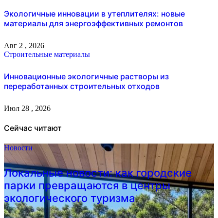
Экологичные инновации в утеплителях: новые
материалы для энергоэффективных ремонтов
Авг 2 , 2026
Строительные материалы
Инновационные экологичные растворы из
переработанных строительных отходов
Июл 28 , 2026
Сейчас читают
Новости
Локальные новости: как городские
парки превращаются в центры
экологического туризма