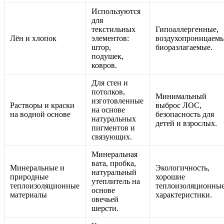
Используются
для
текстильных
Гипоаллергенные,
Лён и хлопок
элементов:
воздухопроницаемы
штор,
биоразлагаемые.
подушек,
ковров.
Для стен и
потолков,
Минимальный
изготовленные
Растворы и краски
выброс ЛОС,
на основе
на водной основе
безопасность для
натуральных
детей и взрослых.
пигментов и
связующих.
Минеральная
вата, пробка,
Минеральные и
Экологичность,
натуральный
природные
хорошие
утеплитель на
теплоизоляционные
теплоизоляционны
основе
материалы
характеристики.
овечьей
шерсти.