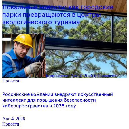
Локальные новости: как городские
парки превращаются в центры
экологического туризма
Константин
Авг 4, 2026
0 Comments
Новости
Российские компании внедряют искусственный
интеллект для повышения безопасности
киберпространства в 2025 году
Авг 4, 2026
Новости