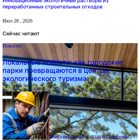
Инновационные экологичные растворы из
переработанных строительных отходов
Июл 28 , 2026
Сейчас читают
Новости
Локальные новости: как городские
парки превращаются в центры
экологического туризма
Константин
Авг 4, 2026
0 Comments