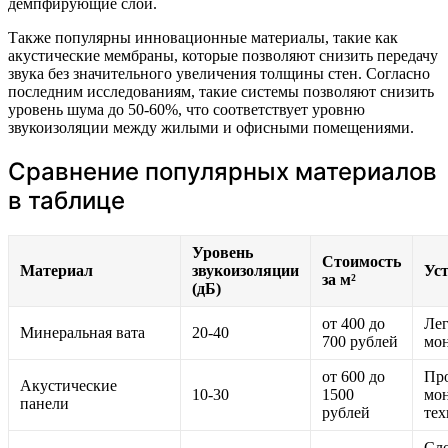
демпфирующие слои.
Также популярны инновационные материалы, такие как
акустические мембраны, которые позволяют снизить передачу
звука без значительного увеличения толщины стен. Согласно
последним исследованиям, такие системы позволяют снизить
уровень шума до 50-60%, что соответствует уровню
звукоизоляции между жилыми и офисными помещениями.
Сравнение популярных материалов
в таблице
Уровень
Стоимость
Материал
звукоизоляции
Ус
за м²
(дБ)
от 400 до
Ле
Минеральная вата
20-40
700 рублей
мон
от 600 до
Пр
Акустические
10-30
1500
мо
панели
рублей
тех
Сл