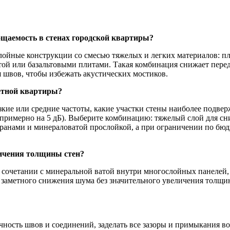
щаемость в стенах городской квартиры?
ные конструкции со смесью тяжелых и легких материалов: пло
той или базальтовыми плитами. Такая комбинация снижает переда
 швов, чтобы избежать акустических мостиков.
етной квартиры?
зкие или средние частоты, какие участки стены наиболее подве
примерно на 5 дБ). Выберите комбинацию: тяжелый слой для сн
ранами и минераловатой прослойкой, а при ограничении по бюд
личения толщины стен?
сочетании с минеральной ватой внутри многослойных панелей,
заметного снижения шума без значительного увеличения толщи
ность швов и соединений, заделать все зазоры и примыкания во