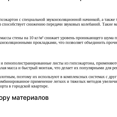
псокартон с специальной звукоизоляционной начинкой, а такж
ая способствует снижению передачи звуковых колебаний. Такие
 массы стены на 10 кг/м² снижает уровень проникающего шума 
коизоляционными прокладками, что позволяет объединить прочно
н и пенополистранированные листы из гипсокартона, применяют
ая масса и быстрый монтаж, что делает их популярными для ре
плотным, поэтому их используют в комплексных системах с др
комбинированное применение легких и тяжелых методов увеличи
рта в городской квартире.
ору материалов