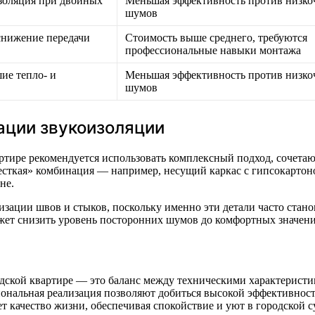
золяция при двойных
Меньшая эффективность против низко
шумов
снижение передачи
Стоимость выше среднего, требуются
профессиональные навыки монтажа
ие тепло- и
Меньшая эффективность против низко
шумов
ации звукоизоляции
ртире рекомендуется использовать комплексный подход, сочета
жесткая» комбинация — например, несущий каркас с гипсокартон
не.
изации швов и стыков, поскольку именно эти детали часто стан
жет снизить уровень посторонних шумов до комфортных значени
одской квартире — это баланс между техническими характерист
иональная реализация позволяют добиться высокой эффективнос
 качество жизни, обеспечивая спокойствие и уют в городской с