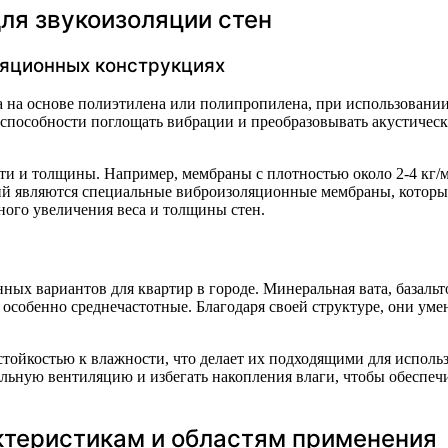
ля звукоизоляции стен
ляционных конструкциях
на основе полиэтилена или полипропилена, при использовании 
в способности поглощать вибрации и преобразовывать акустичес
и и толщины. Например, мембраны с плотностью около 2-4 кг/м² 
ий являются специальные виброизоляционные мембраны, которы
ого увеличения веса и толщины стен.
ных вариантов для квартир в городе. Минеральная вата, базал
особенно среднечастотные. Благодаря своей структуре, они уме
ойкостью к влажности, что делает их подходящими для использ
ильную вентиляцию и избегать накопления влаги, чтобы обеспечи
ктеристикам и областям применения