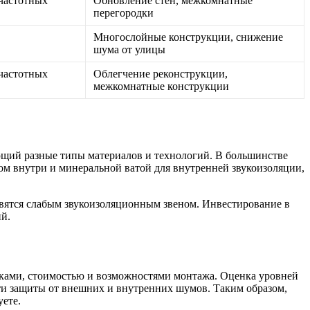
частотных
Обновление стен, межкомнатные
перегородки
Многослойные конструкции, снижение
шума от улицы
частотных
Облегчение реконструкции,
межкомнатные конструкции
ющий разные типы материалов и технологий. В большинстве
ом внутри и минеральной ватой для внутренней звукоизоляции,
овятся слабым звукоизоляционным звеном. Инвестирование в
й.
иками, стоимостью и возможностями монтажа. Оценка уровней
ти защиты от внешних и внутренних шумов. Таким образом,
уете.