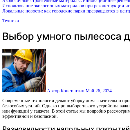
Экологичные строительные материалы: инновационные решения
Использование экологичных материалов при реконструкции ис
Локальные новости: как городские парки превращаются в цент
Техника
Выбор умного пылесоса д
Автор Константин
Май 26, 2024
Современные технологии делают уборку дома значительно проще и эффективнее. Умные пылесосы сегодня становятся неотъемлемой частью быта многих семей, позволяя сохранять чистоту
без особых усилий. Однако при выборе такого устройства важ
или функций у гаджета. В этой статье мы подробно рассмотр
эффективной и безопасной.
Разновидности напольных покрытий 