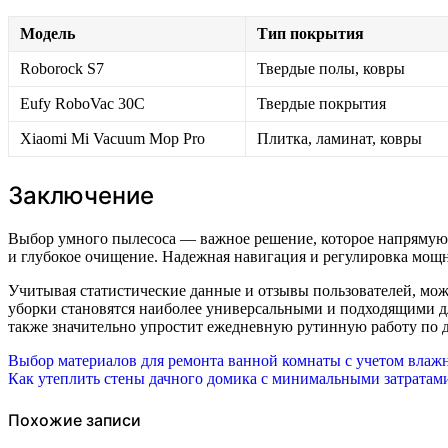
Модель
Тип покрытия
Roborock S7
Твердые полы, ковры
Eufy RoboVac 30C
Твердые покрытия
Xiaomi Mi Vacuum Mop Pro
Плитка, ламинат, ковры
Заключение
Выбор умного пылесоса — важное решение, которое напрямую 
и глубокое очищение. Надежная навигация и регулировка мощн
Учитывая статистические данные и отзывы пользователей, мо
уборки становятся наиболее универсальными и подходящими д
также значительно упростит ежедневную рутинную работу по д
Навигация
Выбор материалов для ремонта ванной комнаты с учетом влаж
Как утеплить стены дачного домика с минимальными затратам
по
записям
Похожие записи