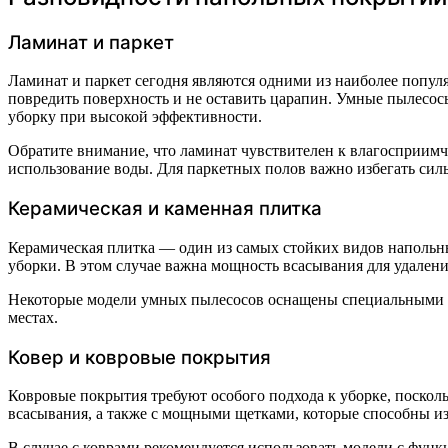
Ламинат и паркет
Ламинат и паркет сегодня являются одними из наиболее попул
повредить поверхность и не оставить царапин. Умные пылесо
уборку при высокой эффективности.
Обратите внимание, что ламинат чувствителен к влагосприим
использование воды. Для паркетных полов важно избегать сил
Керамическая и каменная плитка
Керамическая плитка — один из самых стойких видов напольны
уборки. В этом случае важна мощность всасывания для удалени
Некоторые модели умных пылесосов оснащены специальными на
местах.
Ковер и ковровые покрытия
Ковровые покрытия требуют особого подхода к уборке, поскол
всасывания, а также с мощными щетками, которые способны изв
В случае с коврами рекомендуется использовать модели с фун