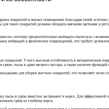
ярных покрытий в жилых помещениях благодаря своей эстетике 
сы для таких покрытий должны обладать мягкими щетками и рег
чивости, поэтому предпочтительно выбирать пылесосы с возмо
ьных вибраций и физических повреждений, что требует деликатн
х покрытий. У него высокая устойчивость к механическим повре
я грязи, пыли и даже мелкого мусора, а также наличие функций
садками для уборки жестких покрытий, что позволяет легко сп
ьку пыль и грязь зачастую застревают в ворсе. Для эффективно
лекать грязь из глубины ворса.
кцией лазерного определения покрытия и с возможностью автома