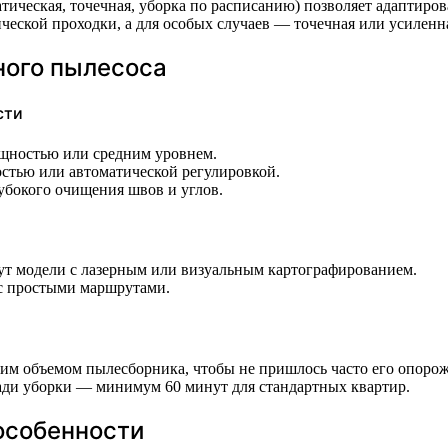
ическая, точечная, уборка по расписанию) позволяет адаптиров
ской проходки, а для особых случаев — точечная или усиленна
ного пылесоса
сти
ощностью или средним уровнем.
стью или автоматической регулировкой.
убокого очищения швов и углов.
т модели с лазерным или визуальным картографированием.
с простыми маршрутами.
им объемом пылесборника, чтобы не пришлось часто его опорож
ади уборки — минимум 60 минут для стандартных квартир.
особенности