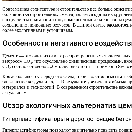
Современная архитектура и строительство все больше ориентируются на устойчивое развитие и экологическую безопасность. Традиционный цемент, будучи важным компонентом
большинства строительных смесей, является одним из крупней
специалисты и компании ищут экологичные альтернативы цемен
сохранению природных ресурсов. В данной статье рассмотрены
более экологичным и устойчивым.
Особенности негативного воздейст
Цемент — это один из самых распространенных строительных м
выбросом CO₂, что обусловлено химическими процессами, вход
CO₂ составляет около 2,2 миллиардов тонн — примерно 8% все
Кроме большого углеродного следа, производство цемента тре
загрязнение воздуха и воды. В результате увеличения объема 
материалов и технологий. В современном строительстве важны
актуальным.
Обзор экологичных альтернатив це
Гиперпластификаторы и дорогостоящие бетон
Гиперпластификаторы позволяют значительно повысить подвиж