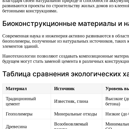
Благодаря своей натуральной природе и способности аккумул
развиваются проекты по строительству жилых домов из клеен
бетонными конструкциями.
Биоконструкционные материалы и н
Современная наука и инженерия активно развиваются в облас
биополимеры, полученные из натуральных источников, таких 
элементов зданий.
Нанотехнологии позволяют создавать композиционные материа
будущем могут стать заменой цемента в различных конструкц
Таблица сравнения экологических х
Материал
Источник
Уровень в
Традиционный
Высокие (до
Известняк, глина
цемент
бетона)
Геополимеры
Минеральные отходы
Низкие (до 
Возобновляемый
Минимальн
Древесина