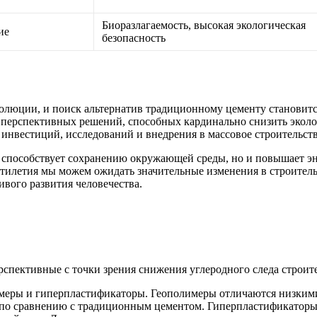
Биоразлагаемость, высокая экологическая
ие
безопасность
волюции, и поиск альтернатив традиционному цементу становитс
ь перспективных решений, способных кардинально снизить эколо
 инвестиций, исследований и внедрения в массовое строительств
о способствует сохранению окружающей среды, но и повышает э
тилетия мы можем ожидать значительные изменения в строитель
вого развития человечества.
рспективные с точки зрения снижения углеродного следа строит
меры и гиперпластификаторы. Геополимеры отличаются низкими 
по сравнению с традиционным цементом. Гиперпластификаторы п