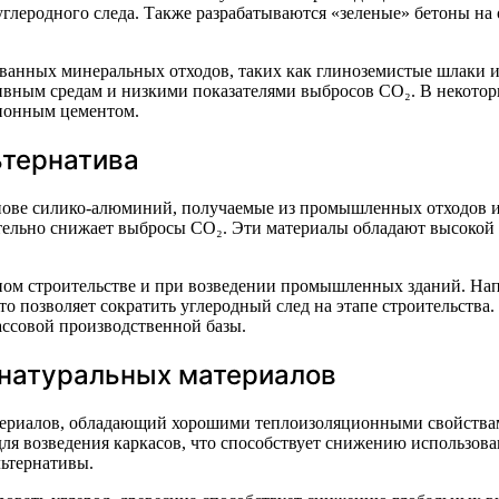
углеродного следа. Также разрабатываются «зеленые» бетоны на
ванных минеральных отходов, таких как глиноземистые шлаки 
ивным средам и низкими показателями выбросов CO₂. В некотор
ционным цементом.
ьтернатива
ове силико-алюминий, получаемые из промышленных отходов и 
чительно снижает выбросы CO₂. Эти материалы обладают высоко
ом строительстве и при возведении промышленных зданий. Нап
о позволяет сократить углеродный след на этапе строительства.
ассовой производственной базы.
 натуральных материалов
териалов, обладающий хорошими теплоизоляционными свойства
ля возведения каркасов, что способствует снижению использова
льтернативы.