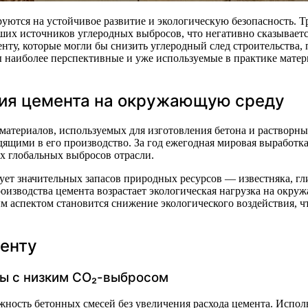
ших источников углеродных выбросов, что негативно сказываетс
ту, которые могли бы снизить углеродный след строительства, 
 наиболее перспективные и уже используемые в практике матери
вия цемента на окружающую среду
атериалов, используемых для изготовления бетона и растворны
ящими в его производство. За год ежегодная мировая выработка
х глобальных выбросов отрасли.
бует значительных запасов природных ресурсов — известняка, г
производства цемента возрастает экологическая нагрузка на окр
м аспектом становится снижение экологического воздействия, ч
менту
ы с низким СО₂-выбросом
ность бетонных смесей без увеличения расхода цемента. Испол