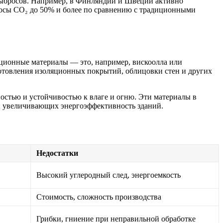
 выбросов. Например, в Финляндии и Швеции активно
росы CO₂ до 50% и более по сравнению с традиционными
кционные материалы — это, например, вискоолла или
готовления изоляционных покрытий, облицовки стен и других
стью и устойчивостью к влаге и огню. Эти материалы в
и увеличивающих энергоэффективность зданий.
Недостатки
Высокий углеродный след, энергоемкость
Стоимость, сложность производства
Грибки, гниение при неправильной обработке