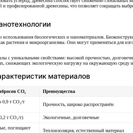
ировать углерод, древесина способствует снижению глобальных
ой и профилированной древесины, что позволяет сокращать выб
анотехнологии
ти использования биологических и наноматериалов. Биоконстру
как растения и микроорганизмы. Они могут применяться для из
лы с уникальными свойствами: высокой прочностью, долговечно
иях, снижающих экологическую нагрузку на окружающую среду 
арактеристик материалов
ыбросов CO₂
Преимущества
 0,9 т CO₂/т
Прочность, широко распространён
0,2 т CO₂/т)
Экологичные, долговечные
ые, поглощают
Теплоизоляция, естественный материал