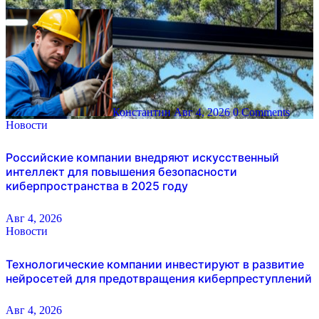
Константин
Авг 4, 2026
0 Comments
Новости
Российские компании внедряют искусственный
интеллект для повышения безопасности
киберпространства в 2025 году
Авг 4, 2026
Новости
Технологические компании инвестируют в развитие
нейросетей для предотвращения киберпреступлений
Авг 4, 2026