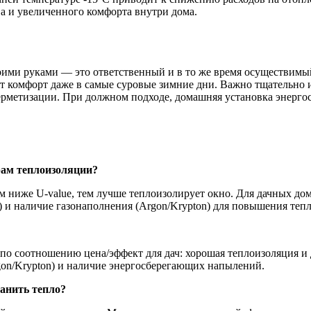
ва и увеличенного комфорта внутри дома.
оими руками — это ответственный и в то же время осуществимы
сят комфорт даже в самые суровые зимние дни. Важно тщательно
герметизации. При должном подходе, домашняя установка энерг
рам теплоизоляции?
ниже U-value, тем лучше теплоизолирует окно. Для дачных домов
) и наличие газонаполнения (Argon/Krypton) для повышения теп
о соотношению цена/эффект для дач: хорошая теплоизоляция и 
gon/Krypton) и наличие энергосберегающих напылений.
анить тепло?