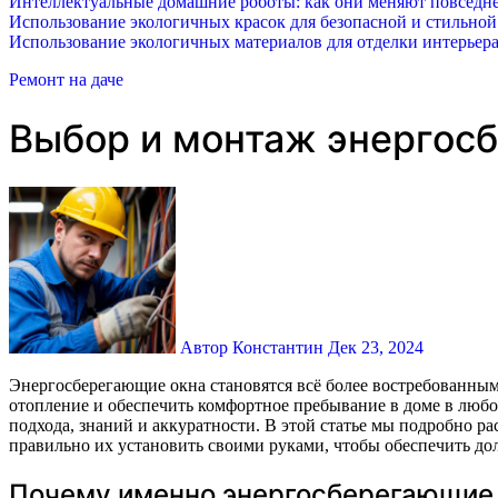
Интеллектуальные домашние роботы: как они меняют повседне
Использование экологичных красок для безопасной и стильной
Использование экологичных материалов для отделки интерьера
Ремонт на даче
Выбор и монтаж энергосб
Автор Константин
Дек 23, 2024
Энергосберегающие окна становятся всё более востребованными среди владельцев загородных домов и дач, так как позволяют значительно уменьшить теплопотери, снизить расходы на
отопление и обеспечить комфортное пребывание в доме в любо
подхода, знаний и аккуратности. В этой статье мы подробно р
правильно их установить своими руками, чтобы обеспечить до
Почему именно энергосберегающие