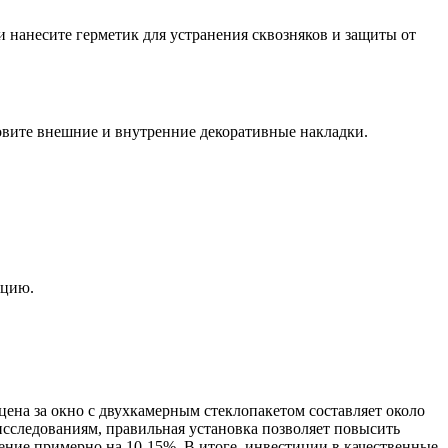
нанесите герметик для устранения сквозняков и защиты от
новите внешние и внутренние декоративные накладки.
яцию.
цена за окно с двухкамерным стеклопакетом составляет около
 исследованиям, правильная установка позволяет повысить
ение примерно на 10-15%. В итоге, инвестиции в качественные