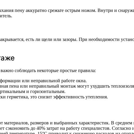
ания пену аккуратно срежьте острым ножом. Внутри и снаружи 
итель.
 закрывается, есть ли щели или зазоры. При необходимости уста
таже
 важно соблюдать некоторые простые правила:
еформации или неправильной работе окна.
енная пена или неправильный монтаж могут ухудшить теплоизол
ертикальным и горизонтальным.
ски герметика, это снизит эффективность утепления.
т материалов, размеров и выбранных характеристик. В среднем 
ет сэкономить до 40% затрат на работу специалистов. Согласно
мней температуре -15°C приводит к снижению расходов на отопл