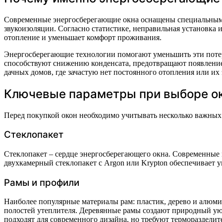
Современные энергосберегающие окна оснащены специальными
звукоизоляции. Согласно статистике, неправильная установка 
отопление и уменьшает комфорт проживания.
Энергосберегающие технологии помогают уменьшить эти потери
способствуют снижению конденсата, предотвращают появление
дачных домов, где зачастую нет постоянного отопления или их 
Ключевые параметры при выборе ок
Перед покупкой окон необходимо учитывать несколько важных 
Стеклопакет
Стеклопакет – сердце энергосберегающего окна. Современные
двухкамерный стеклопакет с Argon или Krypton обеспечивает 
Рамы и профили
Наиболее популярные материалы рам: пластик, дерево и алю
полостей утеплителя. Деревянные рамы создают природный уют
подходят для современного дизайна, но требуют термораздели