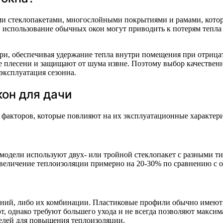
 стеклопакетами, многослойными покрытиями и рамами, котор
и использование обычных окон могут приводить к потерям тепла 
, обеспечивая удержание тепла внутри помещения при отрицате
 плесени и защищают от шума извне. Поэтому выбор качествен
эксплуатация сезонна.
он для дачи
факторов, которые повлияют на их эксплуатационные характери
 модели используют двух- или тройной стеклопакет с разными 
увеличение теплоизоляции примерно на 20-30% по сравнению с 
миний, либо их комбинации. Пластиковые профили обычно име
, однако требуют большего ухода и не всегда позволяют макси
телей для повышения теплоизоляции.