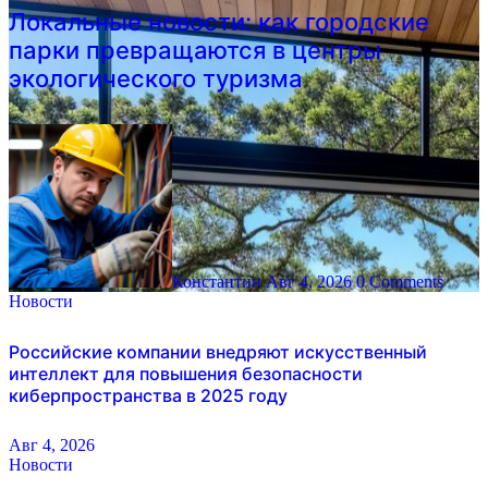
Локальные новости: как городские
парки превращаются в центры
экологического туризма
Константин
Авг 4, 2026
0 Comments
Новости
Российские компании внедряют искусственный
интеллект для повышения безопасности
киберпространства в 2025 году
Авг 4, 2026
Новости