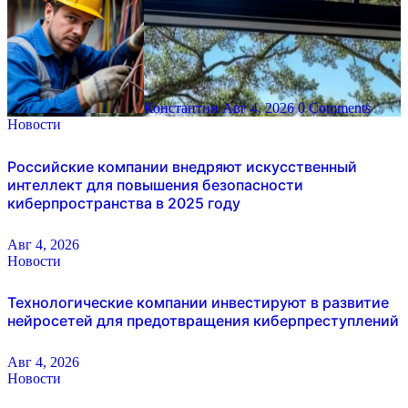
Константин
Авг 4, 2026
0 Comments
Новости
Российские компании внедряют искусственный
интеллект для повышения безопасности
киберпространства в 2025 году
Авг 4, 2026
Новости
Технологические компании инвестируют в развитие
нейросетей для предотвращения киберпреступлений
Авг 4, 2026
Новости