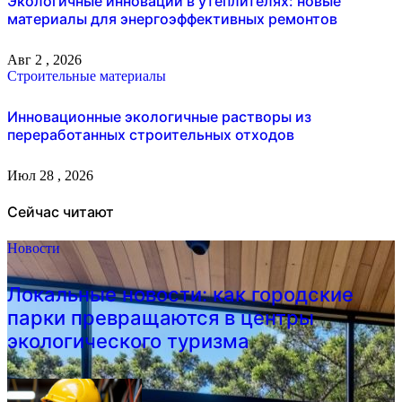
Экологичные инновации в утеплителях: новые
материалы для энергоэффективных ремонтов
Авг 2 , 2026
Строительные материалы
Инновационные экологичные растворы из
переработанных строительных отходов
Июл 28 , 2026
Сейчас читают
Новости
Локальные новости: как городские
парки превращаются в центры
экологического туризма