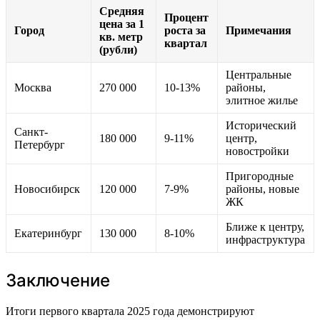
Средняя
Процент
цена за 1
Город
роста за
Примечания
кв. метр
квартал
(рубли)
Центральные
Москва
270 000
10-13%
районы,
элитное жилье
Исторический
Санкт-
180 000
9-11%
центр,
Петербург
новостройки
Пригородные
Новосибирск
120 000
7-9%
районы, новые
ЖК
Ближе к центру,
Екатеринбург
130 000
8-10%
инфраструктура
Заключение
Итоги первого квартала 2025 года демонстрируют