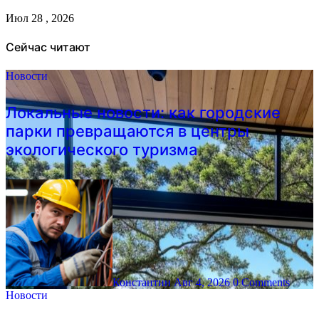
Июл 28 , 2026
Сейчас читают
Новости
Локальные новости: как городские
парки превращаются в центры
экологического туризма
Константин
Авг 4, 2026
0 Comments
Новости